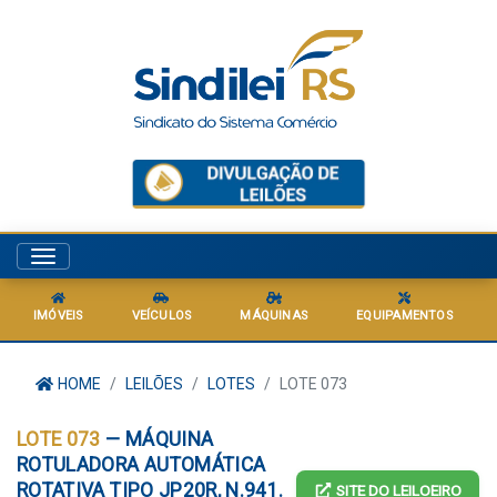
Menu
IMÓVEIS
VEÍCULOS
MÁQUINAS
EQUIPAMENTOS
HOME
LEILÕES
LOTES
LOTE 073
LOTE 073
— MÁQUINA
ROTULADORA AUTOMÁTICA
ROTATIVA TIPO JP20R, N.941.
SITE DO LEILOEIRO