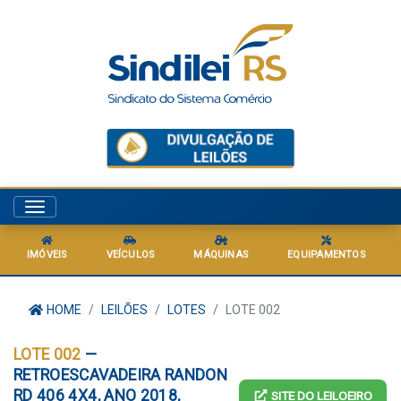
Menu
IMÓVEIS
VEÍCULOS
MÁQUINAS
EQUIPAMENTOS
HOME
LEILÕES
LOTES
LOTE 002
LOTE 002
—
RETROESCAVADEIRA RANDON
RD 406 4X4, ANO 2018,
SITE DO LEILOEIRO