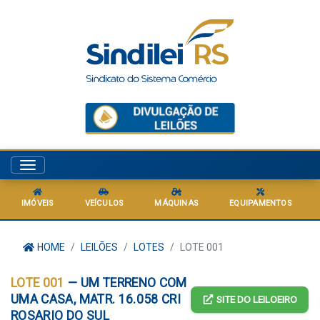
Menu
IMÓVEIS
VEÍCULOS
MÁQUINAS
EQUIPAMENTOS
HOME
LEILÕES
LOTES
LOTE 001
LOTE 001
— UM TERRENO COM
UMA CASA, MATR. 16.058 CRI
SITE DO LEILOEIRO
ROSARIO DO SUL