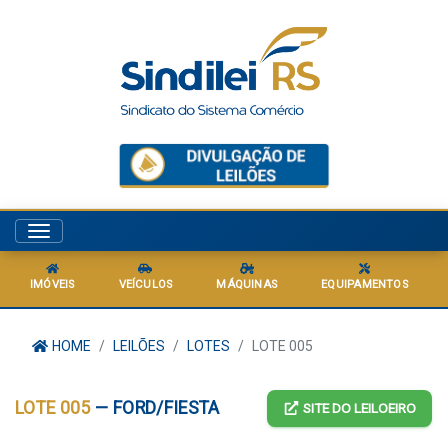
Menu
IMÓVEIS
VEÍCULOS
MÁQUINAS
EQUIPAMENTOS
HOME
LEILÕES
LOTES
LOTE 005
LOTE 005
— FORD/FIESTA
SITE DO LEILOEIRO