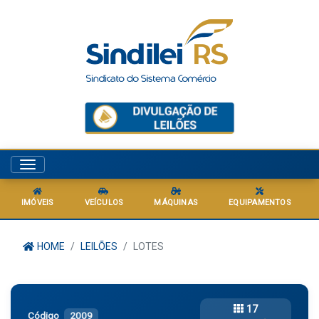
Menu
IMÓVEIS
VEÍCULOS
MÁQUINAS
EQUIPAMENTOS
HOME
LEILÕES
LOTES
17
Código
2009