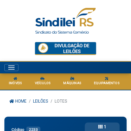
Menu
IMÓVEIS
VEÍCULOS
MÁQUINAS
EQUIPAMENTOS
HOME
LEILÕES
LOTES
1
Código
2233