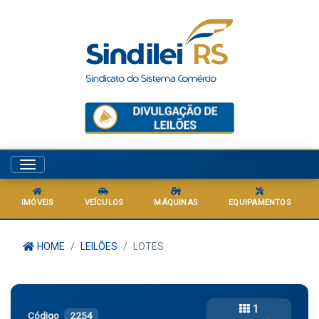
Menu
IMÓVEIS
VEÍCULOS
MÁQUINAS
EQUIPAMENTOS
HOME
LEILÕES
LOTES
1
Código
2254