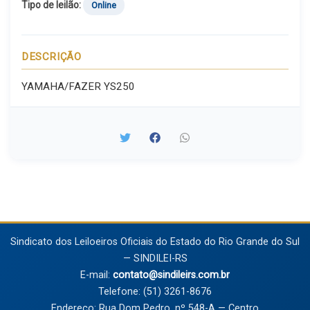
Tipo de leilão:
Online
DESCRIÇÃO
YAMAHA/FAZER YS250
Sindicato dos Leiloeiros Oficiais do Estado do Rio Grande do Sul
— SINDILEI-RS
E-mail:
contato@sindileirs.com.br
Telefone: (51) 3261-8676
Endereço: Rua Dom Pedro, nº 548-A — Centro