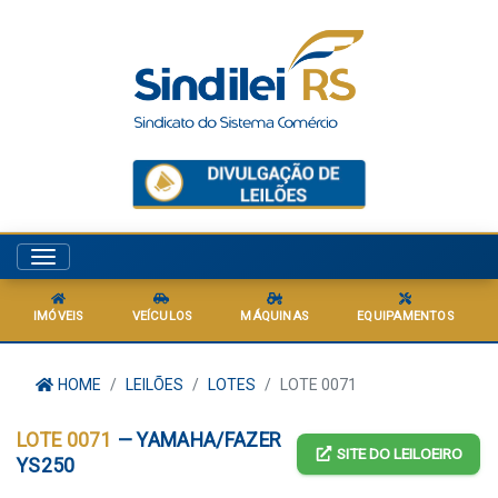
Menu
IMÓVEIS
VEÍCULOS
MÁQUINAS
EQUIPAMENTOS
HOME
LEILÕES
LOTES
LOTE 0071
LOTE 0071
— YAMAHA/FAZER
SITE DO LEILOEIRO
YS250