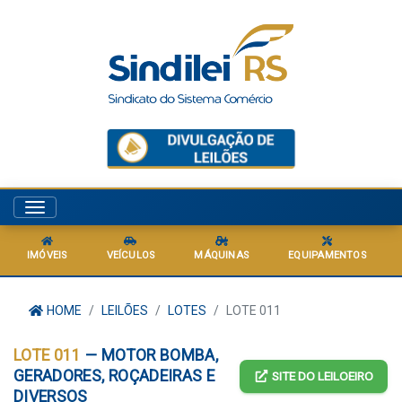
Menu
IMÓVEIS
VEÍCULOS
MÁQUINAS
EQUIPAMENTOS
HOME
LEILÕES
LOTES
LOTE 011
LOTE 011
— MOTOR BOMBA,
GERADORES, ROÇADEIRAS E
SITE DO LEILOEIRO
DIVERSOS