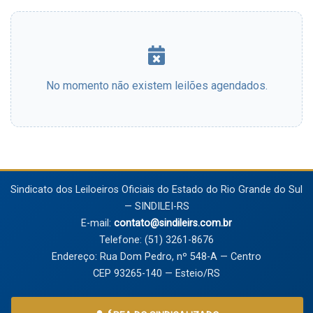
No momento não existem leilões agendados.
Sindicato dos Leiloeiros Oficiais do Estado do Rio Grande do Sul
— SINDILEI-RS
E-mail:
contato@sindileirs.com.br
Telefone: (51) 3261-8676
Endereço: Rua Dom Pedro, nº 548-A — Centro
CEP 93265-140 — Esteio/RS